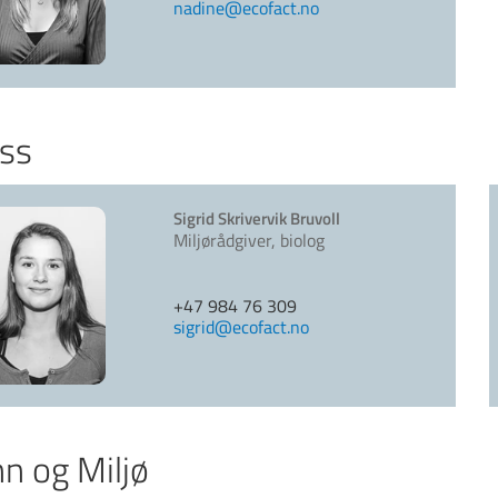
nadine@ecofact.no
ss
Sigrid Skrivervik Bruvoll
Miljørådgiver, biolog
+47 984 76 309
sigrid@ecofact.no
n og Miljø