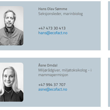
Hans Olav Sømme
Seksjonsleder, marinbiolog
+47 473 30 413
hans@ecofact.no
Åsne Omdal
Miljørådgiver, miljøtoksikolog - i
mammapermisjon
+47 994 37 707
asne@ecofact.no