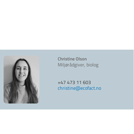
Christine Olson
Miljørådgiver, biolog
+47 473 11 603
christine@ecofact.no