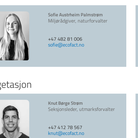
Sofie Austrheim Palmstrøm
Miljørådgiver, naturforvalter
+47 482 81 006
sofie@ecofact.no
etasjon
Knut Børge Strøm
Seksjonsleder, utmarksforvalter
+47 412 78 567
knut@ecofact.no