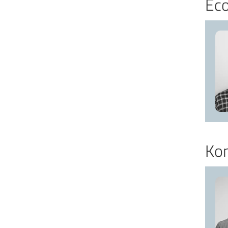
Eco
BESØKSADRESSE:
SANDNES
LURAMYRGÅRDEN
INNGANG D - 4. ETASJE
STOKKAMYRVEIEN 13
4313 SANDNES
Ko
MOSS
C/O WORKS COMMUNITY
FOSSEN 20
1530 MOSS