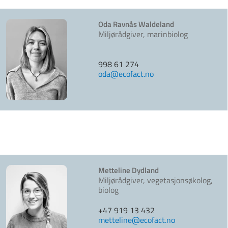
Oda Ravnås Waldeland
Miljørådgiver, marinbiolog
998 61 274
oda@ecofact.no
Metteline Dydland
Miljørådgiver, vegetasjonsøkolog,
biolog
+47 919 13 432
metteline@ecofact.no