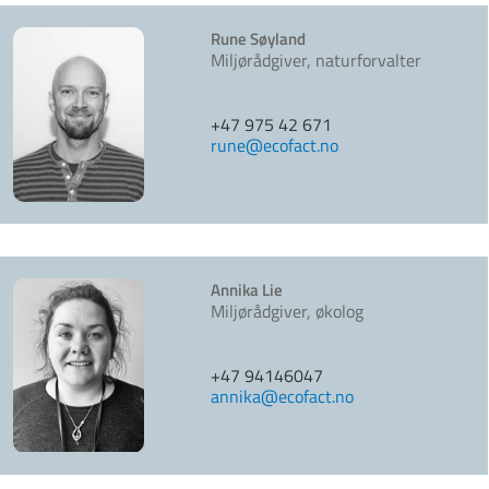
Rune Søyland
Miljørådgiver, naturforvalter
+47 975 42 671
rune@ecofact.no
Annika Lie
Miljørådgiver, økolog
+47 94146047
annika@ecofact.no