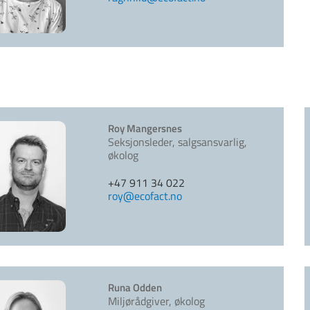
Roy Mangersnes
Seksjonsleder, salgsansvarlig,
økolog
+47 911 34 022
roy@ecofact.no
Runa Odden
Miljørådgiver, økolog