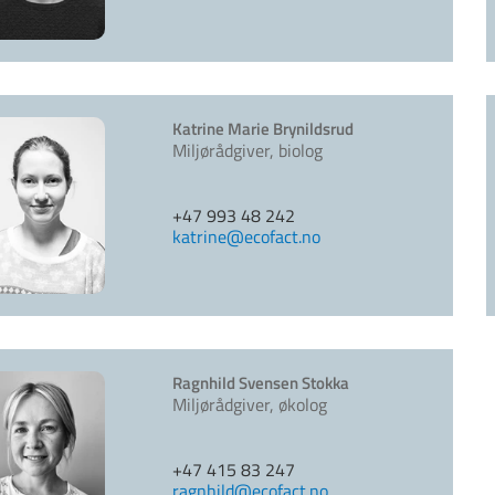
Katrine Marie Brynildsrud
Miljørådgiver, biolog
+47 993 48 242
katrine@ecofact.no
Ragnhild Svensen Stokka
Miljørådgiver, økolog
+47 415 83 247
ragnhild@ecofact.no