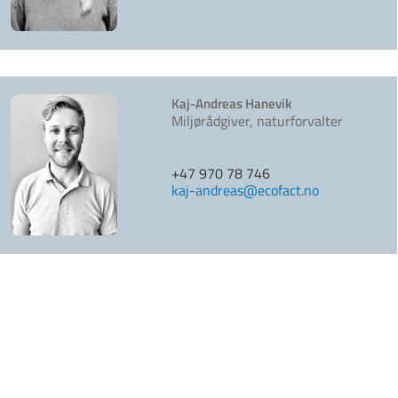
Kaj-Andreas Hanevik
Miljørådgiver, naturforvalter
+47 970 78 746
kaj-andreas@ecofact.no